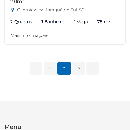
78m²
Czerniewicz, Jaraguá do Sul-SC
2 Quartos
1 Banheiro
1 Vaga
78 m²
Mais informações
‹
1
2
3
›
Menu