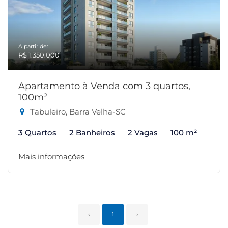
A partir de:
R$ 1.350.000
Apartamento à Venda com 3 quartos,
100m²
Tabuleiro, Barra Velha-SC
3 Quartos
2 Banheiros
2 Vagas
100 m²
Mais informações
‹
1
›