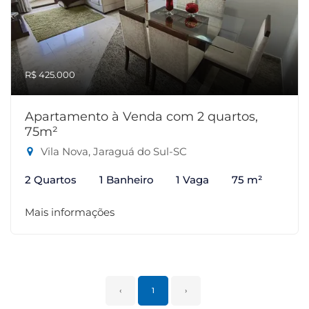
R$ 425.000
Apartamento à Venda com 2 quartos,
75m²
Vila Nova, Jaraguá do Sul-SC
2 Quartos
1 Banheiro
1 Vaga
75 m²
Mais informações
‹
1
›