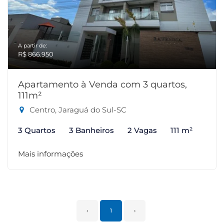
A partir de:
R$ 866.950
Apartamento à Venda com 3 quartos,
111m²
Centro, Jaraguá do Sul-SC
3 Quartos
3 Banheiros
2 Vagas
111 m²
Mais informações
‹
1
›