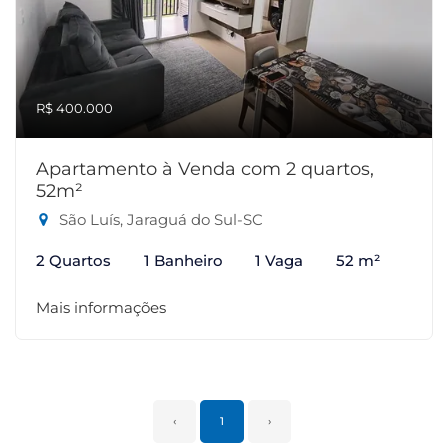
R$ 400.000
Apartamento à Venda com 2 quartos,
52m²
São Luís, Jaraguá do Sul-SC
2 Quartos
1 Banheiro
1 Vaga
52 m²
Mais informações
‹
1
›