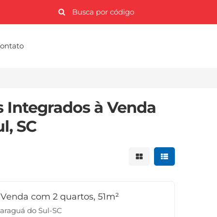
ontato
 Integrados à Venda
l, SC
Mostrar resultados 
Mostrar result
Venda com 2 quartos, 51m²
Jaraguá do Sul-SC