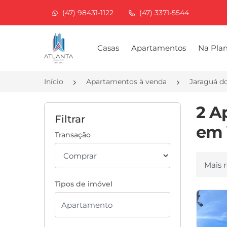
(47) 98431-1122
(47) 3371-5544
Página inicial
Casas
Apartamentos
Na Pla
Início
Apartamentos à venda
Jaraguá d
2 A
Filtrar
em 
Transação
Ordenar
Tipos de imóvel