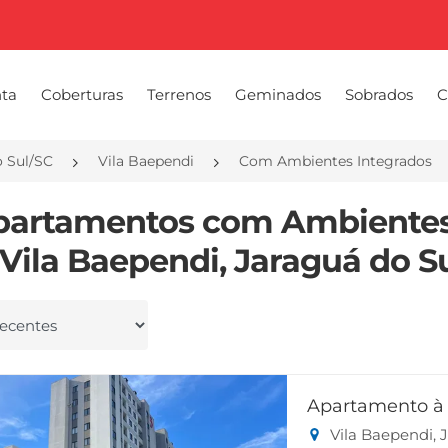
nta
Coberturas
Terrenos
Geminados
Sobrados
C
o Sul/SC
Vila Baependi
Com Ambientes Integrados
partamentos com Ambientes
Vila Baependi, Jaraguá do Su
 por
Apartamento à 
Vila Baependi, 