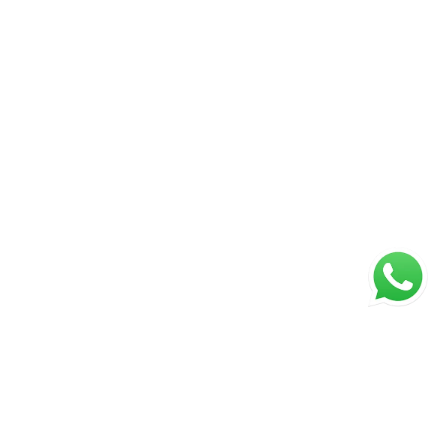
ua visita. Você pode descobrir que o próximo
stória começa exatamente aqui. “A
s valores dos imóveis estão sujeitos a
o prévio.” Imóvel com registro no RI de