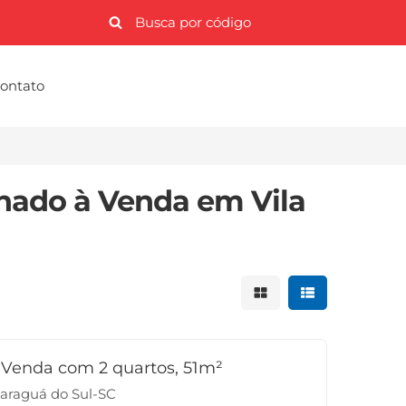
ontato
nado à Venda em Vila
Mostrar resultados 
Mostrar result
Venda com 2 quartos, 51m²
Jaraguá do Sul-SC