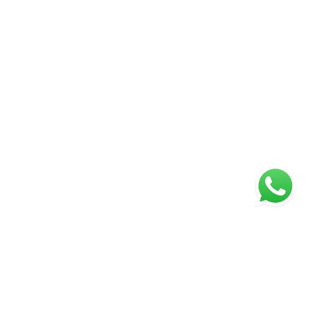
ua visita. Você pode descobrir que o próximo
stória começa exatamente aqui. “A
s valores dos imóveis estão sujeitos a
o prévio.” Imóvel com registro no RI de