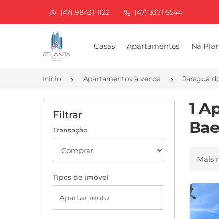
(47) 98431-1122
(47) 3371-5544
Página inicial
Casas
Apartamentos
Na Pla
Início
Apartamentos à venda
Jaraguá d
1 A
Filtrar
Bae
Transação
Ordenar
Tipos de imóvel