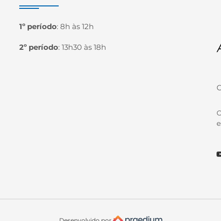
1º período
:
8h às 12h
2º período
:
13h30 às 18h
C
O
e
Y
Desenvolvido por