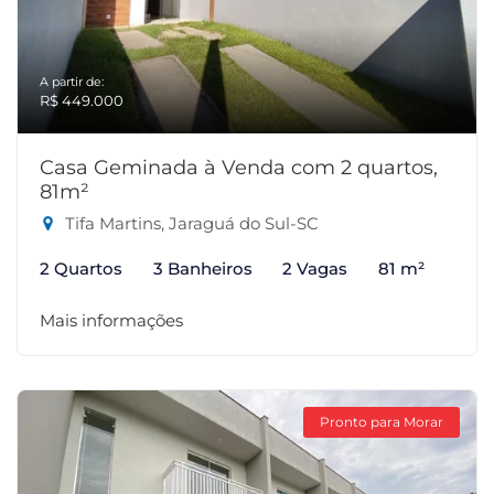
A partir de:
R$ 449.000
Casa Geminada à Venda com 2 quartos,
81m²
Tifa Martins, Jaraguá do Sul-SC
2 Quartos
3 Banheiros
2 Vagas
81 m²
Mais informações
Pronto para Morar