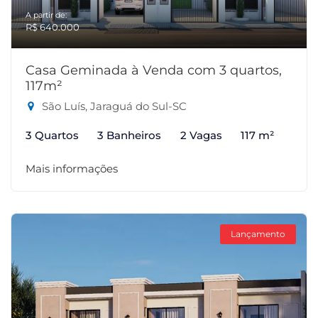
A partir de:
R$ 640.000
Casa Geminada à Venda com 3 quartos,
117m²
São Luís, Jaraguá do Sul-SC
3 Quartos
3 Banheiros
2 Vagas
117 m²
Mais informações
Lançamento