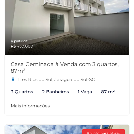
A partir de:
R$ 430.000
Casa Geminada à Venda com 3 quartos,
87m²
Três Rios do Sul, Jaraguá do Sul-SC
3 Quartos
2 Banheiros
1 Vaga
87 m²
Mais informações
Pronto para Morar