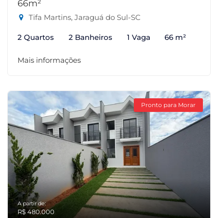
66m²
Tifa Martins, Jaraguá do Sul-SC
2 Quartos
2 Banheiros
1 Vaga
66 m²
Mais informações
Pronto para Morar
A partir de:
R$ 480.000