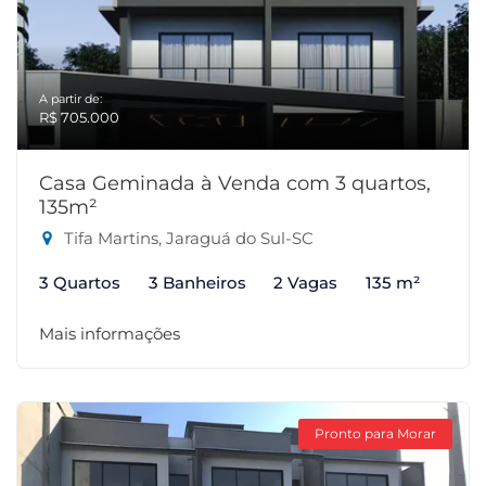
A partir de:
R$ 705.000
Casa Geminada à Venda com 3 quartos,
135m²
Tifa Martins, Jaraguá do Sul-SC
3 Quartos
3 Banheiros
2 Vagas
135 m²
Mais informações
Pronto para Morar