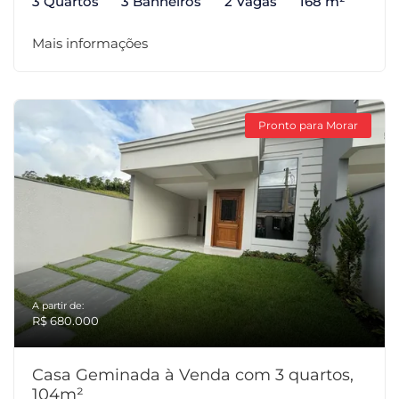
3 Quartos
3 Banheiros
2 Vagas
168 m²
Mais informações
Pronto para Morar
A partir de:
R$ 680.000
Casa Geminada à Venda com 3 quartos,
104m²