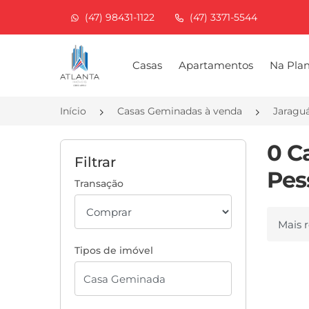
(47) 98431-1122
(47) 3371-5544
Página inicial
Casas
Apartamentos
Na Pla
Início
Casas Geminadas à venda
Jaragu
0 C
Filtrar
Pes
Transação
Ordenar
Tipos de imóvel