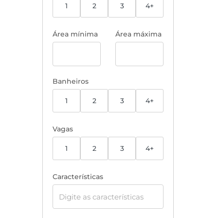
1
2
3
4+
Área mínima
Área máxima
Banheiros
1
2
3
4+
Vagas
1
2
3
4+
Características