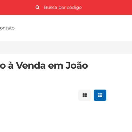
ontato
o à Venda em João
Mostrar resultados 
Mostrar result