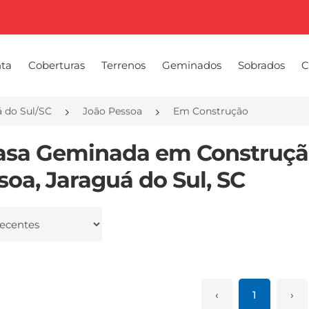
nta
Coberturas
Terrenos
Geminados
Sobrados
C
á do Sul/SC
João Pessoa
Em Construção
asa Geminada em Construçã
soa, Jaraguá do Sul, SC
 por
‹
1
›