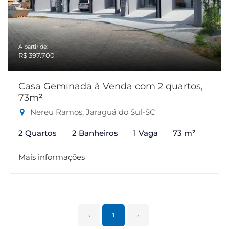
A partir de:
R$ 397.700
Casa Geminada à Venda com 2 quartos,
73m²
Nereu Ramos, Jaraguá do Sul-SC
2 Quartos
2 Banheiros
1 Vaga
73 m²
Mais informações
‹
1
›