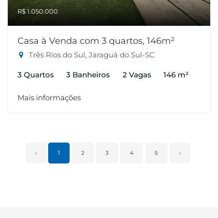
R$ 1.050.000
Casa à Venda com 3 quartos, 146m²
Três Rios do Sul, Jaraguá do Sul-SC
3 Quartos
3 Banheiros
2 Vagas
146 m²
Mais informações
‹
1
2
3
4
5
›