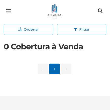
Página inicial
Ordenar
Filtrar
0 Cobertura à Venda
‹
1
›