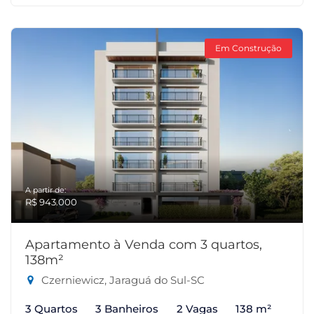
Em Construção
A partir de:
R$ 943.000
Apartamento à Venda com 3 quartos,
138m²
Czerniewicz, Jaraguá do Sul-SC
3 Quartos
3 Banheiros
2 Vagas
138 m²