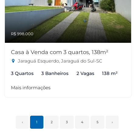
R$ 998.000
Casa à Venda com 3 quartos, 138m²
Jaraguá Esquerdo, Jaraguá do Sul-SC
3 Quartos
3 Banheiros
2 Vagas
138 m²
Mais informações
‹
1
2
3
4
5
›