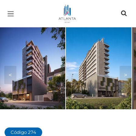
Página inicial
<
>
Código 274