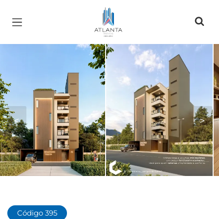
Página inicial
<
>
Código 395