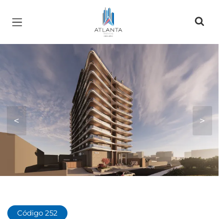
Página inicial
<
>
Código 252