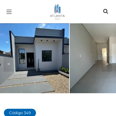
Página inicial
<
>
Código 349