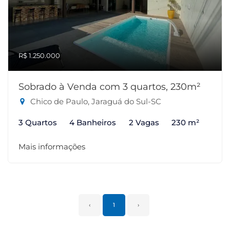
R$ 1.250.000
Sobrado à Venda com 3 quartos, 230m²
Chico de Paulo, Jaraguá do Sul-SC
3 Quartos
4 Banheiros
2 Vagas
230 m²
Mais informações
‹
1
›