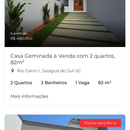
A partir de:
R$ 480.000
Casa Geminada à Venda com 2 quartos,
82m²
Rio Cerro I, Jaraguá do Sul-SC
2 Quartos
3 Banheiros
1 Vaga
82 m²
Mais informações
Pronto para Morar