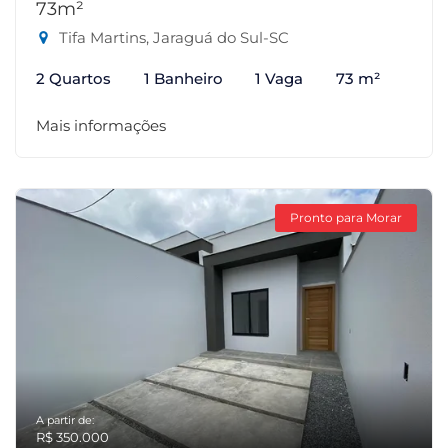
73m²
Tifa Martins, Jaraguá do Sul-SC
2 Quartos
1 Banheiro
1 Vaga
73 m²
Mais informações
Pronto para Morar
A partir de:
R$ 350.000