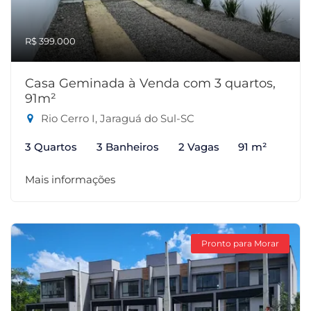
R$ 399.000
Casa Geminada à Venda com 3 quartos,
91m²
Rio Cerro I, Jaraguá do Sul-SC
3 Quartos
3 Banheiros
2 Vagas
91 m²
Mais informações
Pronto para Morar