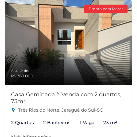
Pronto para Morar
A partir de:
R$ 369.000
Casa Geminada à Venda com 2 quartos,
73m²
Três Rios do Norte, Jaraguá do Sul-SC
2 Quartos
2 Banheiros
1 Vaga
73 m²
Mais informações