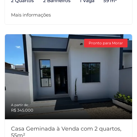
2 Quartos
2 Banheiros
1 Vaga
59 m²
Mais informações
Pronto para Morar
A partir de:
R$ 345.000
Casa Geminada à Venda com 2 quartos,
55m²