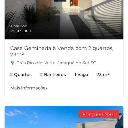
A partir de:
R$ 369.000
Casa Geminada à Venda com 2 quartos,
73m²
Três Rios do Norte, Jaraguá do Sul-SC
2 Quartos
2 Banheiros
1 Vaga
73 m²
Mais informações
Pronto para Morar