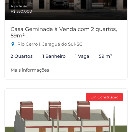
A partir de:
R$ 330.000
Casa Geminada à Venda com 2 quartos,
59m²
Rio Cerro I, Jaraguá do Sul-SC
2 Quartos
1 Banheiro
1 Vaga
59 m²
Mais informações
Em Construção