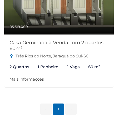
R$ 319.000
Casa Geminada à Venda com 2 quartos,
60m²
Três Rios do Norte, Jaraguá do Sul-SC
2 Quartos
1 Banheiro
1 Vaga
60 m²
Mais informações
‹
1
›