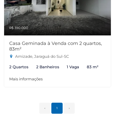
R$ 390.000
Casa Geminada à Venda com 2 quartos,
83m²
Amizade, Jaraguá do Sul-SC
2 Quartos
2 Banheiros
1 Vaga
83 m²
Mais informações
‹
1
›