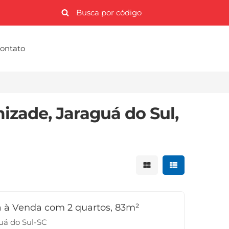
ontato
izade, Jaraguá do Sul,
Mostrar resultados 
Mostrar result
 à Venda com 2 quartos, 83m²
uá do Sul-SC