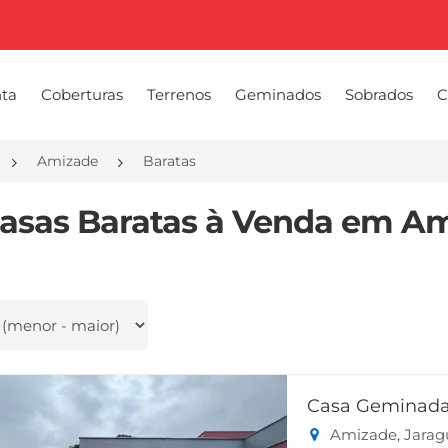
nta
Coberturas
Terrenos
Geminados
Sobrados
C
Amizade
Baratas
Casas Baratas à Venda em Am
 por
Casa Geminada
Amizade, Jarag