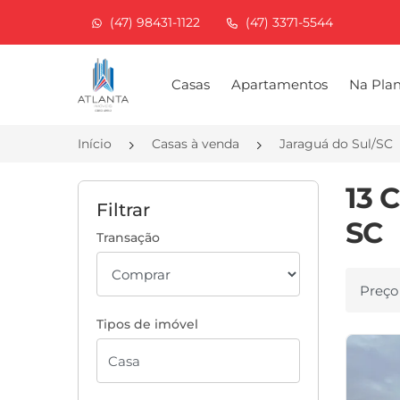
(47) 98431-1122
(47) 3371-5544
Página inicial
Casas
Apartamentos
Na Pla
Início
Casas à venda
Jaraguá do Sul/SC
13 
Filtrar
SC
Transação
Ordenar
Tipos de imóvel