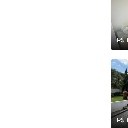
R$ 
R$ 