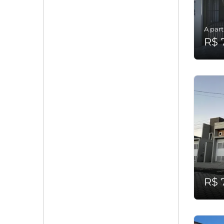
A part
R$ 
R$ 