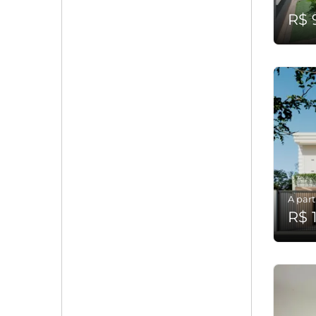
R$ 
A part
R$ 