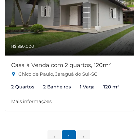
R$ 850.000
Casa à Venda com 2 quartos, 120m²
Chico de Paulo, Jaraguá do Sul-SC
2 Quartos
2 Banheiros
1 Vaga
120 m²
Mais informações
‹
1
›