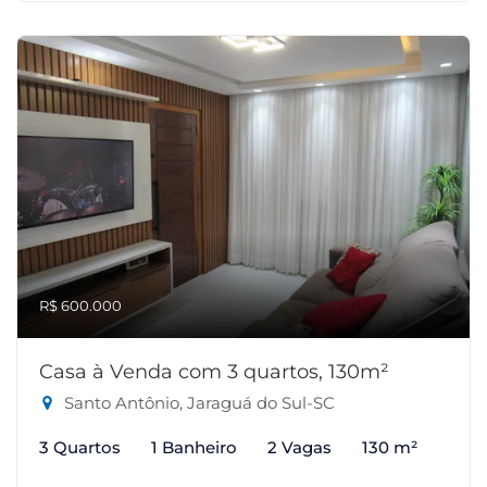
R$ 600.000
Casa à Venda com 3 quartos, 130m²
Santo Antônio, Jaraguá do Sul-SC
3 Quartos
1 Banheiro
2 Vagas
130 m²