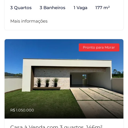
3 Quartos
3 Banheiros
1 Vaga
177 m²
Mais informações
Pronto para Morar
R$ 1.050.000
Casa à Venda com 3 quartos, 146m²