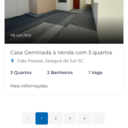
R$ 424.900
Casa Geminada à Venda com 3 quartos
João Pessoa, Jaraguá do Sul-SC
3 Quartos
2 Banheiros
1 Vaga
Mais informações
‹
1
2
3
4
›