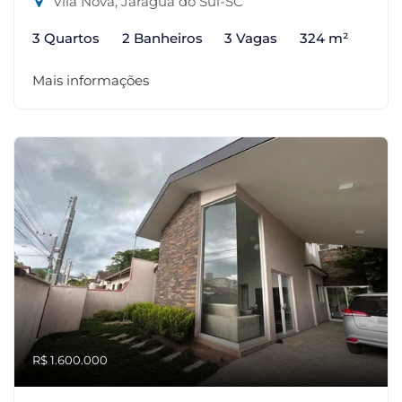
Vila Nova, Jaraguá do Sul-SC
3 Quartos
2 Banheiros
3 Vagas
324 m²
Mais informações
R$ 1.600.000