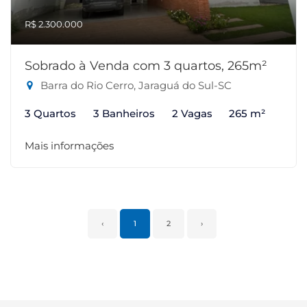
R$ 2.300.000
Sobrado à Venda com 3 quartos, 265m²
Barra do Rio Cerro, Jaraguá do Sul-SC
3 Quartos
3 Banheiros
2 Vagas
265 m²
Mais informações
‹
1
2
›