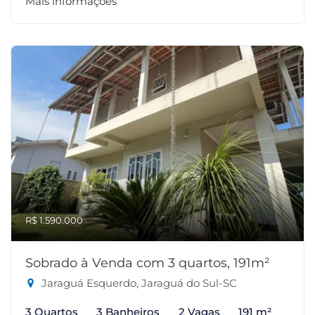
Mais informações
R$ 1.590.000
Sobrado à Venda com 3 quartos, 191m²
Jaraguá Esquerdo, Jaraguá do Sul-SC
3 Quartos
3 Banheiros
2 Vagas
191 m²