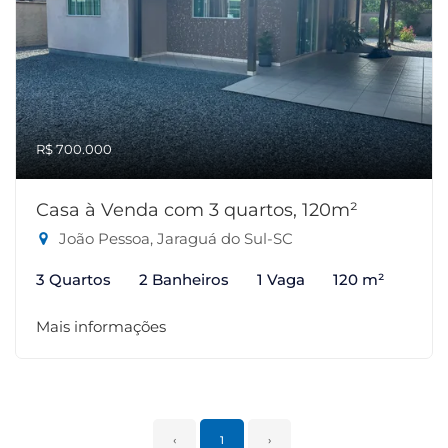
R$ 700.000
Casa à Venda com 3 quartos, 120m²
João Pessoa, Jaraguá do Sul-SC
3 Quartos
2 Banheiros
1 Vaga
120 m²
Mais informações
‹
1
›