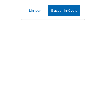
Limpar
Buscar Imóveis
Menu
Início
Quem Somos
Jaraguá do Sul
Blog