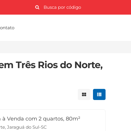
ontato
em Três Rios do Norte,
Mostrar resultados 
Mostrar result
 à Venda com 2 quartos, 80m²
rte, Jaraguá do Sul-SC