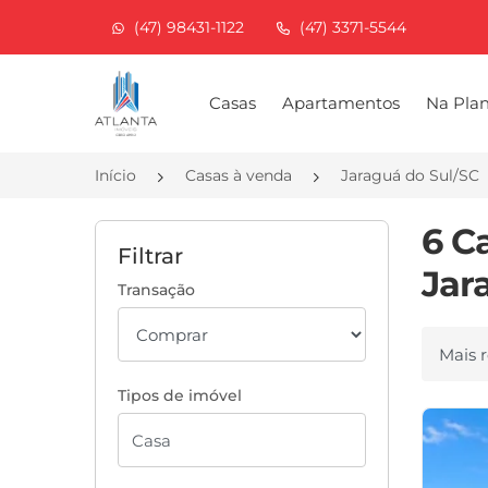
(47) 98431-1122
(47) 3371-5544
Página inicial
Casas
Apartamentos
Na Pla
Início
Casas à venda
Jaraguá do Sul/SC
6 C
Filtrar
Jar
Transação
Ordenar
Tipos de imóvel