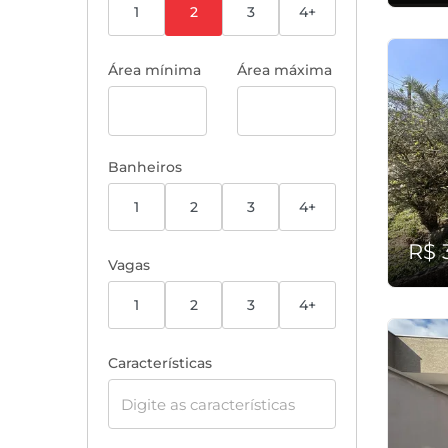
1
2
3
4+
Área mínima
Área máxima
Banheiros
1
2
3
4+
R$ 
Vagas
1
2
3
4+
Características