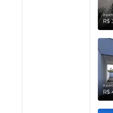
A part
R$ 
A part
R$ 