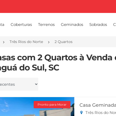
nta
Coberturas
Terrenos
Geminados
Sobrados
C
Três Rios do Norte
2 Quartos
asas com 2 Quartos à Venda 
aguá do Sul, SC
 por
Casa Geminada
Pronto para Morar
Três Rios do No