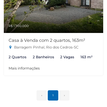
R$ 1.700.000
Casa à Venda com 2 quartos, 163m²
Barragem Pinhal, Rio dos Cedros-SC
2 Quartos
2 Banheiros
2 Vagas
163 m²
Mais informações
‹
1
›