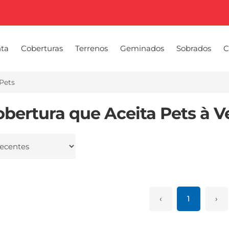
nta
Coberturas
Terrenos
Geminados
Sobrados
C
Pets
obertura que Aceita Pets à 
 por
‹
1
›