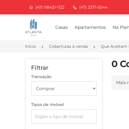
(47) 98431-1122
(47) 3371-5544
Página inicial
Casas
Apartamentos
Na Pla
Início
Coberturas à venda
Que Aceitam 
0 C
Filtrar
Transação
Ordenar
Tipos de imóvel