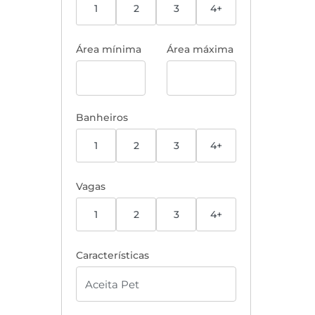
1
2
3
4+
Área mínima
Área máxima
Banheiros
1
2
3
4+
Vagas
1
2
3
4+
Características