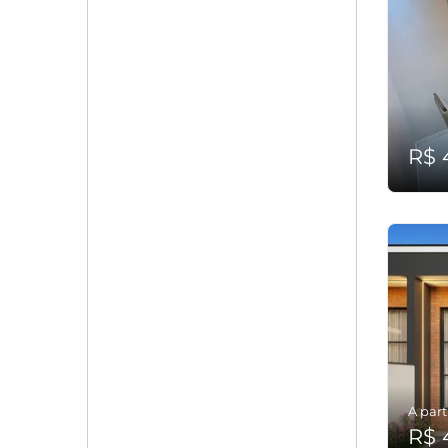
R$ 
A part
R$ 