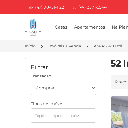
(47) 98431-1122
(47) 3371-5544
Página inicial
Casas
Apartamentos
Na Pla
Início
Imóveis à venda
Até R$ 450 mil
52 
Filtrar
Transação
Ordenar
Tipos de imóvel