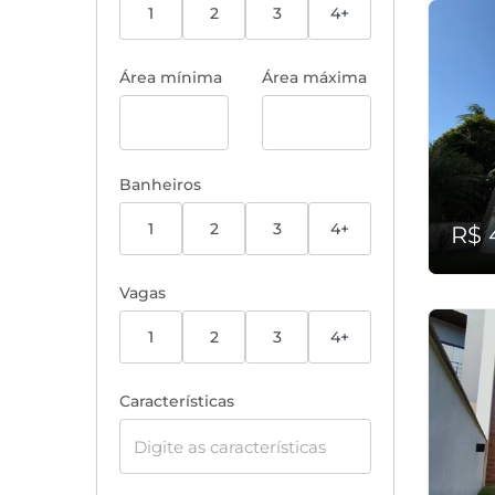
1
2
3
4+
Área mínima
Área máxima
Banheiros
1
2
3
4+
R$ 
Vagas
1
2
3
4+
Características