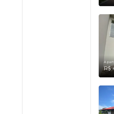
A part
R$ 