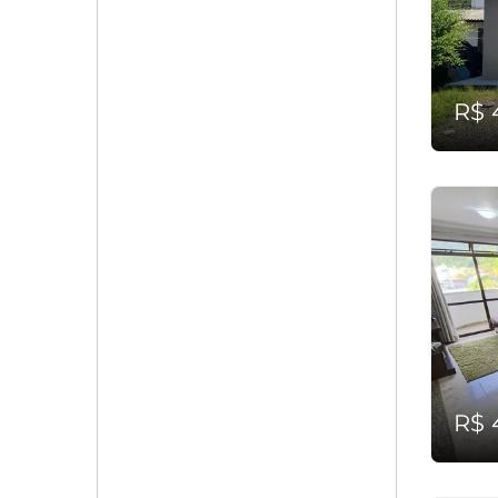
R$ 
R$ 