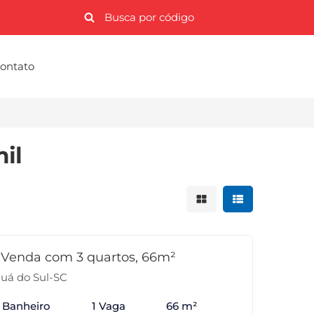
ontato
il
Mostrar resultados 
Mostrar result
Venda com 3 quartos, 66m²
guá do Sul-SC
1 Banheiro
1 Vaga
66 m²