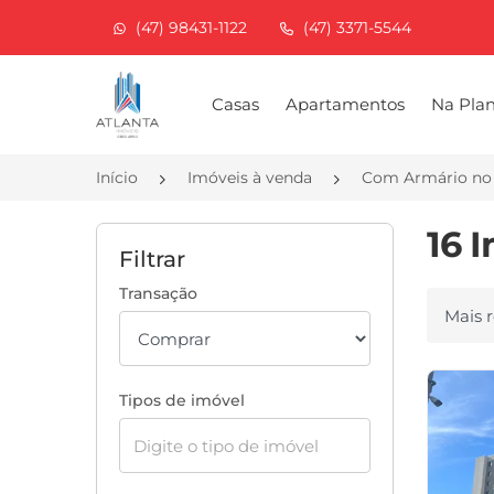
(47) 98431-1122
(47) 3371-5544
Página inicial
Casas
Apartamentos
Na Pla
Início
Imóveis à venda
Com Armário no
16 
Filtrar
Transação
Ordenar
Tipos de imóvel