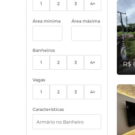
1
2
3
4+
Área mínima
Área máxima
Banheiros
1
2
3
4+
R$ 
Vagas
1
2
3
4+
Características