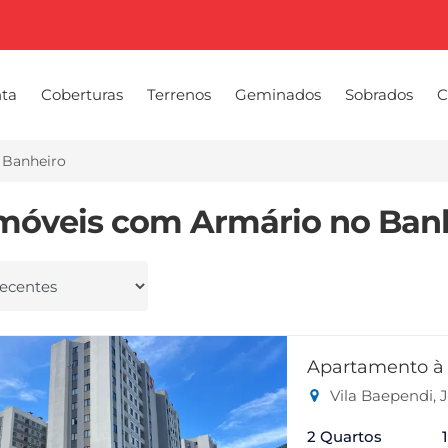
nta
Coberturas
Terrenos
Geminados
Sobrados
C
 Banheiro
Imóveis com Armário no Ban
 por
Apartamento à 
Vila Baependi, 
2 Quartos