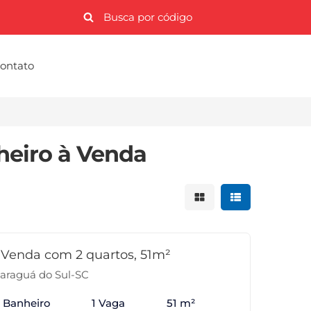
ontato
heiro à Venda
Mostrar resultados 
Mostrar result
Venda com 2 quartos, 51m²
Jaraguá do Sul-SC
1 Banheiro
1 Vaga
51 m²