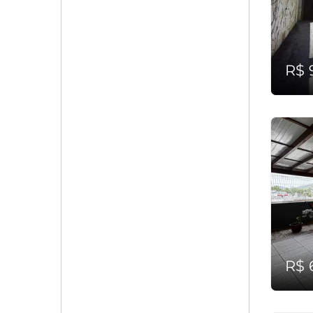
R$ 
R$ 