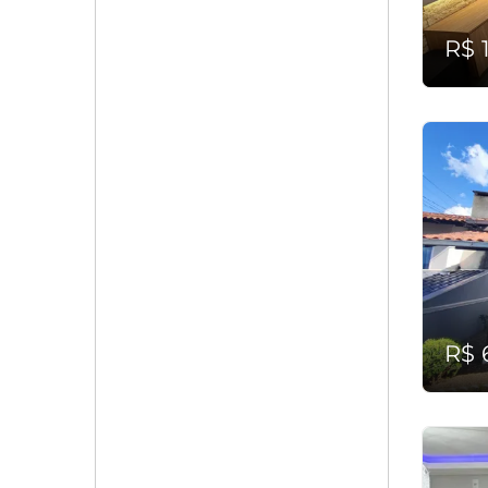
R$ 
R$ 