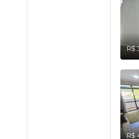
R$ 
R$ 