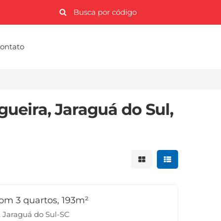
ontato
gueira, Jaraguá do Sul,
Mostrar resultados 
Mostrar result
om 3 quartos, 193m²
, Jaraguá do Sul-SC