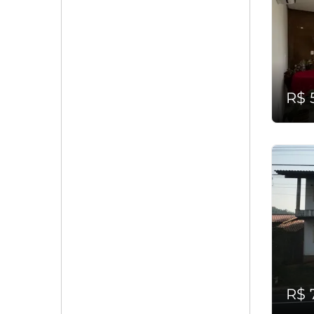
R$ 
R$ 