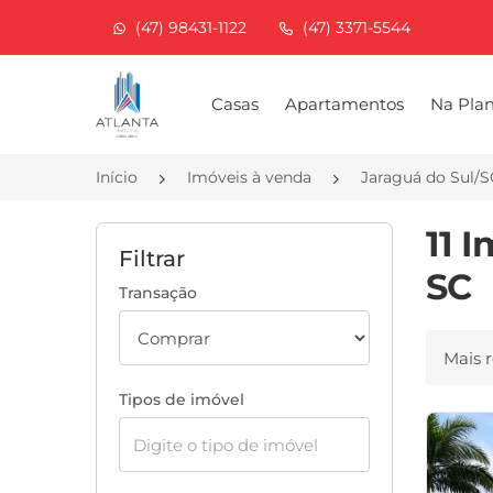
(47) 98431-1122
(47) 3371-5544
Página inicial
Casas
Apartamentos
Na Pla
Início
Imóveis à venda
Jaraguá do Sul/S
11 
Filtrar
SC
Transação
Ordenar
Tipos de imóvel