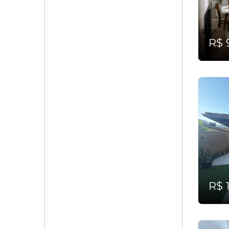
R$ 
R$ 