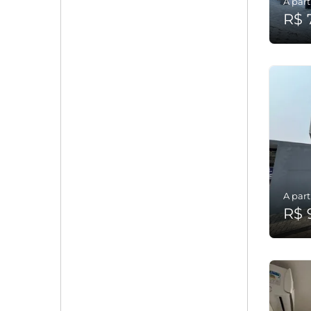
A part
R$ 
A part
R$ 