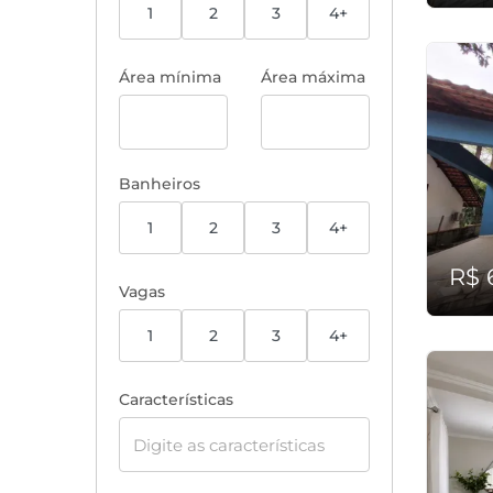
1
2
3
4+
Área mínima
Área máxima
Banheiros
1
2
3
4+
R$ 
Vagas
1
2
3
4+
Características