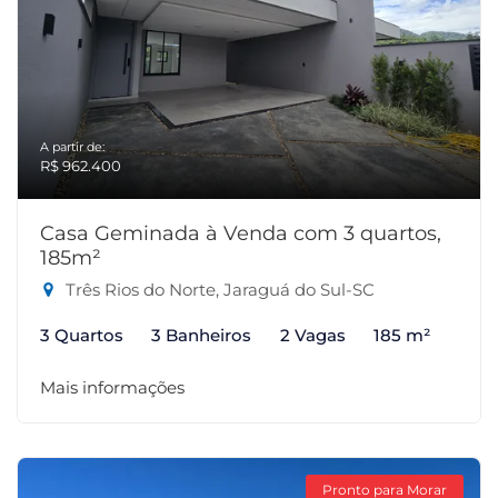
A partir de:
R$ 962.400
Casa Geminada à Venda com 3 quartos,
185m²
Três Rios do Norte, Jaraguá do Sul-SC
3 Quartos
3 Banheiros
2 Vagas
185 m²
Mais informações
Pronto para Morar