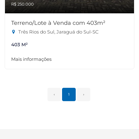
R$ 250.000
Terreno/Lote à Venda com 403m²
Três Rios do Sul, Jaraguá do Sul-SC
403 M²
Mais informações
‹
1
›