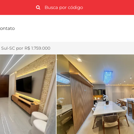
ontato
Sul-SC por R$ 1.759.000
>