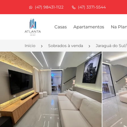
(47) 98431-1122
(47) 3371-5544
Página inicial
Casas
Apartamentos
Na Pla
Início
Sobrados à venda
Jaraguá do Sul
<