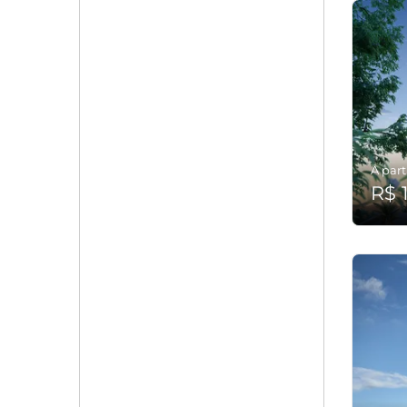
A part
R$ 