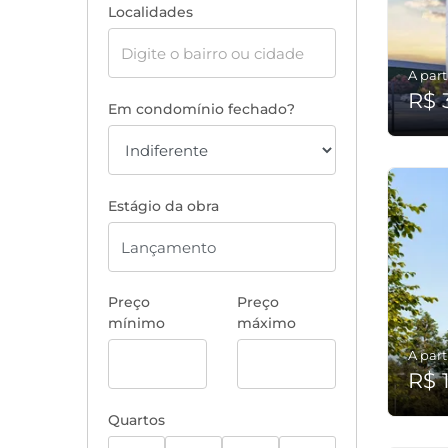
Localidades
A part
R$ 
Em condomínio fechado?
Estágio da obra
Preço
Preço
mínimo
máximo
A part
R$ 
Quartos