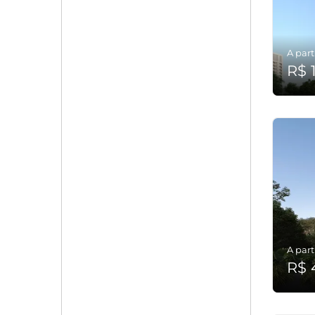
A part
R$ 
A part
R$ 