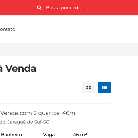
ontato
à Venda
Mostrar resultados 
Mostrar result
 Venda com 2 quartos, 46m²
o, Jaraguá do Sul-SC
1 Banheiro
1 Vaga
46 m²