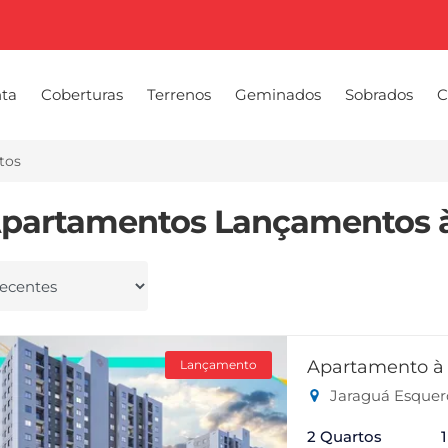
nta
Coberturas
Terrenos
Geminados
Sobrados
C
tos
Apartamentos Lançamentos 
 por
Apartamento à
Lançamento
Jaraguá Esquerd
2 Quartos