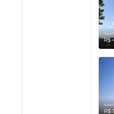
A part
R$ 
A part
R$ 