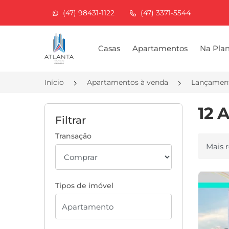
(47) 98431-1122
(47) 3371-5544
Página inicial
Casas
Apartamentos
Na Pla
Início
Apartamentos à venda
Lançamen
12 
Filtrar
Transação
Ordenar
Tipos de imóvel