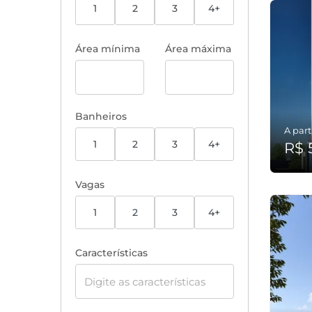
1
2
3
4+
Área mínima
Área máxima
Banheiros
A part
1
2
3
4+
R$ 
Vagas
1
2
3
4+
Características