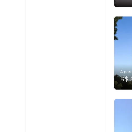
A part
R$ 