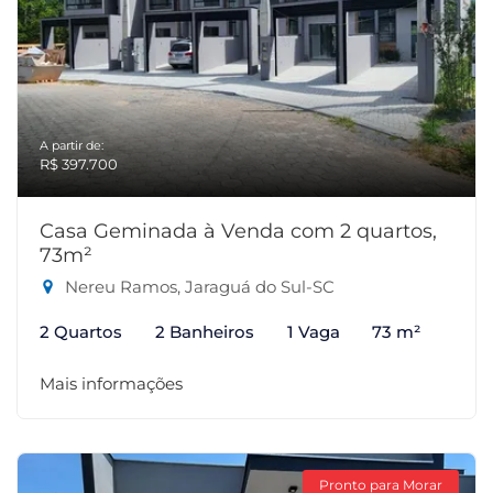
A partir de:
R$ 397.700
Casa Geminada à Venda com 2 quartos,
73m²
Nereu Ramos, Jaraguá do Sul-SC
2 Quartos
2 Banheiros
1 Vaga
73 m²
Mais informações
Pronto para Morar