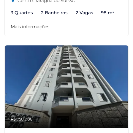
Centro, Jaraguá do Sul-SC
3 Quartos
2 Banheiros
2 Vagas
98 m²
Mais informações
R$ 750.000