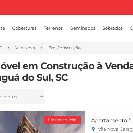
nta
Coberturas
Terrenos
Geminados
Sobrados
C
C
Vila Nova
Em Construção
móvel em Construção à Venda
aguá do Sul, SC
 por
Apartamento à 
Em Construção
Vila Nova, Jara