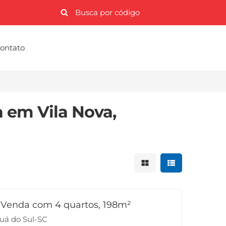
ontato
 em Vila Nova,
Mostrar resultados 
Mostrar result
Venda com 4 quartos, 198m²
guá do Sul-SC