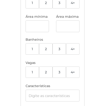
1
2
3
4+
Área mínima
Área máxima
Banheiros
1
2
3
4+
Vagas
1
2
3
4+
Características