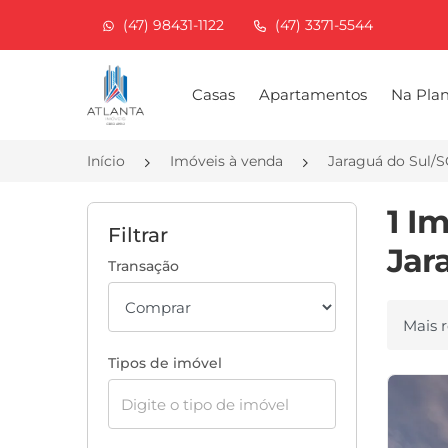
(47) 98431-1122
(47) 3371-5544
Página inicial
Casas
Apartamentos
Na Pla
Início
Imóveis à venda
Jaraguá do Sul/S
1 I
Filtrar
Jar
Transação
Ordenar
Tipos de imóvel